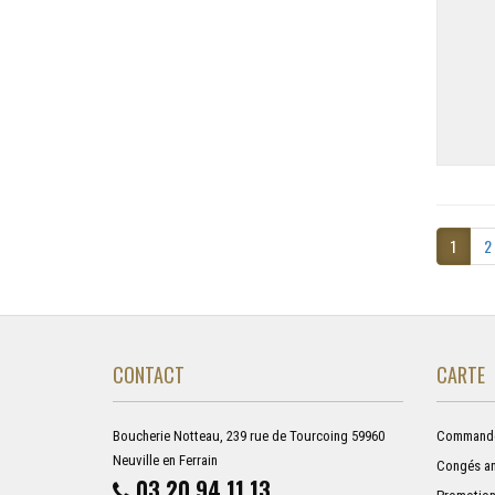
1
2
CONTACT
CARTE
Boucherie Notteau, 239 rue de Tourcoing 59960
Commandez
Neuville en Ferrain
Congés an
03 20 94 11 13