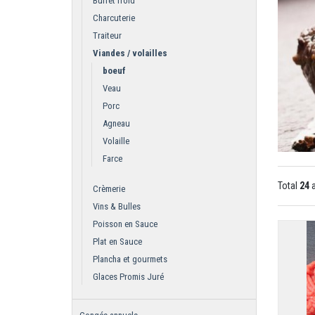
Buffet froid
Charcuterie
Traiteur
Viandes / volailles
boeuf
Veau
Porc
Agneau
Volaille
Farce
Total
24
a
Crèmerie
Vins & Bulles
Poisson en Sauce
Plat en Sauce
Plancha et gourmets
Glaces Promis Juré