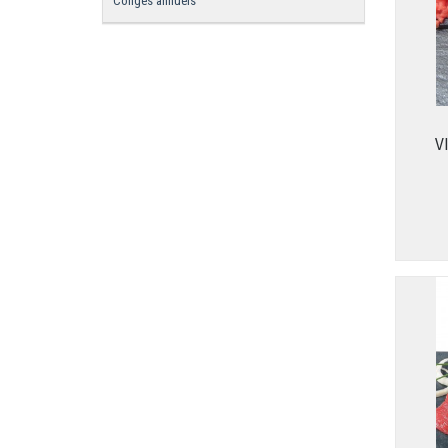
Congés annuels
V