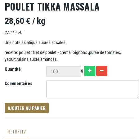
POULET TIKKA MASSALA
28,60 €
/ kg
27,11 € HT
Une note asiatique sucrée et salée
recette: poulet : filet de poulet - crème ,oignons ,purée de tomates,
yaourt,raisins,sucre,amandes.
Quantité
g
Commentaires
AJOUTER AU PANIER
RETR/LIV